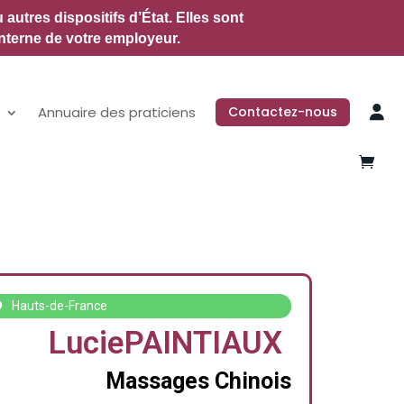
utres dispositifs d’État.
Elles sont
nterne de votre employeur.
Annuaire des praticiens
Contactez-nous
Hauts-de-France
Lucie
PAINTIAUX
Massages Chinois