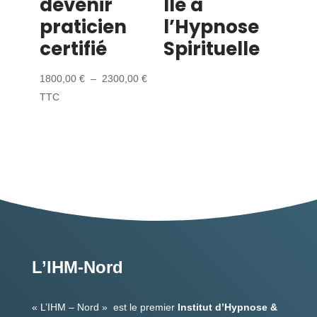
devenir
lle à
praticien
l’Hypnose
certifié
Spirituelle
Plage
1800,00
€
–
2300,00
€
de
TTC
prix :
1800,00 €
à
2300,00 €
L’IHM-Nord
« L’IHM – Nord » est le premier
Institut d’Hypnose &