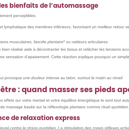
 les bienfaits de l’automassage
dement perceptibles.
 et lymphatique des membres inférieurs, favorisant un meilleur retour 
nsions musculaires,
fasciite plantaire
* ou raideurs articulaires.
e bien réalisé aide à décontracter les tissus et relâcher les tensions 
ne sensation d’apaisement. Cette réaction explique pourquoi un simple
ui provoque une douleur intense au talon, surtout le matin au réveil.
être : quand masser ses pieds apa
es effets sur votre mental et votre équilibre énergétique le sont tout a
de massage basée sur la réflexologie plantaire comme rituel quotidien
ance de relaxation express
turel contre le stress quotidien. La stimulation des zones réflexes ac